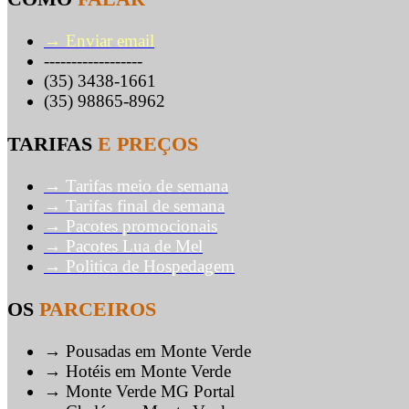
→ Enviar email
------------------
(35) 3438-1661
(35) 98865-8962
TARIFAS
E PREÇOS
→ Tarifas meio de semana
→ Tarifas final de semana
→ Pacotes promocionais
→ Pacotes Lua de Mel
→ Politica de Hospedagem
OS
PARCEIROS
→ Pousadas em Monte Verde
→ Hotéis em Monte Verde
→ Monte Verde MG Portal