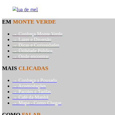
EM
MONTE VERDE
→ Conheça Monte Verde
→ Lazer e Diversão
→ Dicas e Curiosidades
→ Útilidade Pública
→ Onde encontrar
MAIS
CLICADAS
→ Conheça a Pousada
→ Acomodações
→ Pacotes e Tarifas
→ Café da Manhã
→ Mapa - Como Chegar
COMO
FALAR